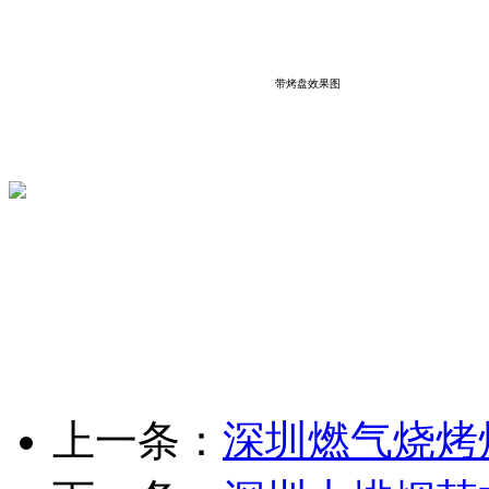
带烤盘效果图
上一条：
深圳燃气烧烤