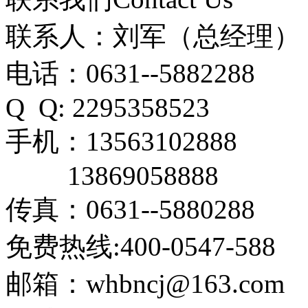
联系人：刘军（总经理）
电话：0631--5882288
Q Q: 2295358523
手机：13563102888
13869058888
传真：0631--5880288
免费热线:400-0547-588
邮箱：whbncj@163.com