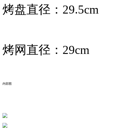
烤盘直径：29.5cm
烤网直径：29cm
内部图