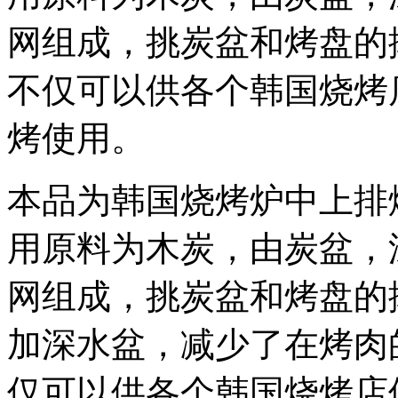
网组成，挑炭盆和烤盘的
不仅可以供各个韩国烧烤
烤使用。
本品为韩国
烧烤炉
中上排
用原料为木炭，由炭盆，
网组成，挑炭盆和烤盘的
加深水盆，减少了在烤肉
仅可以供各个韩国烧烤店