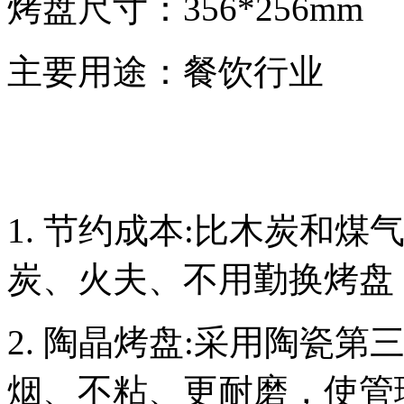
烤盘尺寸：356*256mm
主要用途：餐饮行业
1. 节约成本:比木炭和煤
炭、火夫、不用勤换烤盘
2. 陶晶烤盘:采用陶瓷
烟、不粘、更耐磨，使管